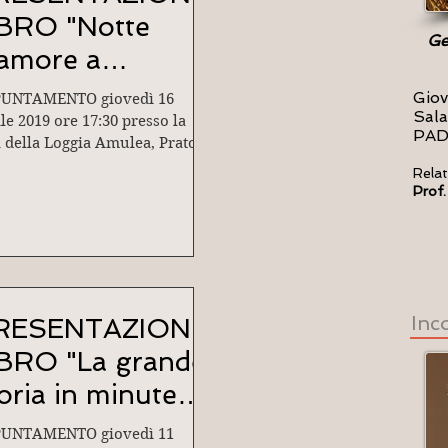
IBRO "Notte
Ge
'amore a
nezia" di
Giov
UNTAMENTO giovedì 16
Sala
ntonio Osnato
le 2019 ore 17:30 presso la
PA
a della Loggia Amulea, Prato
 Valle 97 - PADOVA
Relat
roduce: RAFFAELLA...
Prof.
Inc
RESENTAZIONE
IBRO "La grande
oria in minute
ttere"
UNTAMENTO giovedì 11