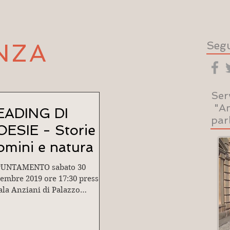
NZA
Segu
Ser
"Am
EADING DI
par
ESIE - Storie di
mini e natura
UNTAMENTO sabato 30
embre 2019 ore 17:30 presso
Sala Anziani di Palazzo
oni, Via VIII Febbraio 6 -
OVA Omaggio a Mario...