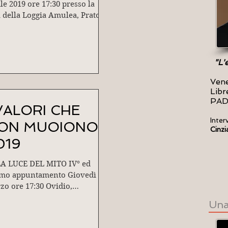
le 2019 ore 17:30 presso la
a della Loggia Amulea, Prato
 Valle 97 - PADOVA
roduce: STEFANO...
"L'
Vene
Libr
PA
 VALORI CHE
Inter
ON MUOIONO -
Cinzi
019
A LUCE DEL MITO IV° ed
imo appuntamento Giovedì 28
zo ore 17:30 Ovidio,
'amore e di altri miti “...Come
Una
ome di Tisbe...