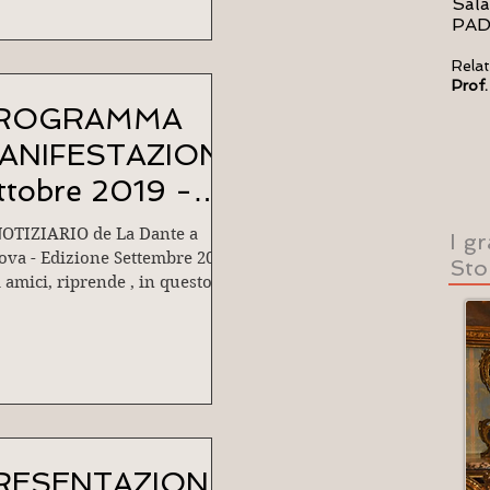
Sala
PA
Relat
Prof.
ROGRAMMA
ANIFESTAZIONI
ttobre 2019 -
ebbraio 2020
NOTIZIARIO de La Dante a
I g
ova - Edizione Settembre 2019
Sto
 amici, riprende , in questo
o scorcio d'autunno, l'attività
a...
RESENTAZIONE