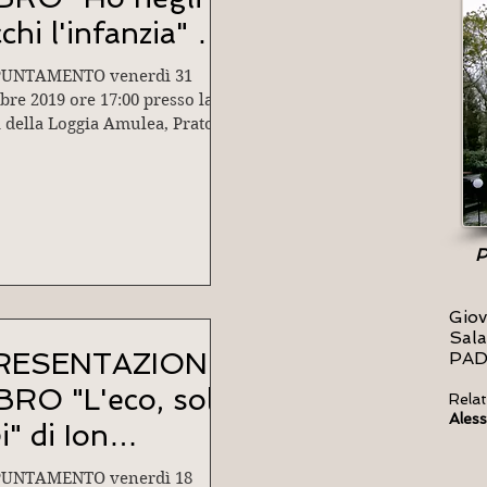
chi l'infanzia" di
na Carli
UNTAMENTO venerdì 31
bre 2019 ore 17:00 presso la
a della Loggia Amulea, Prato
 Valle 99 - PADOVA
ervengono: Andrea...
P
Giov
Sala
RESENTAZIONE
PA
BRO "L'eco, solo
Relat
Ales
i" di Ion
eaconescu
UNTAMENTO venerdì 18