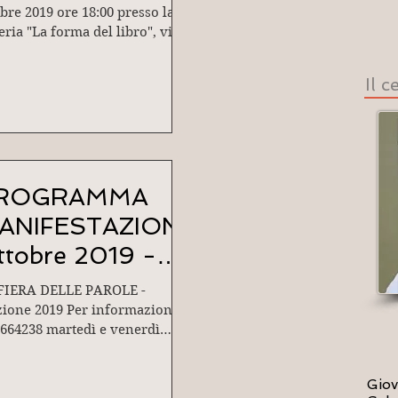
bre 2019 ore 18:00 presso la
eria "La forma del libro", via
ttembre - PADOVA
ervengono: Cinzia...
Il 
ROGRAMMA
ANIFESTAZIONI
ttobre 2019 -
ebbraio 2020
FIERA DELLE PAROLE -
zione 2019 Per informazioni:
.664238 martedì e venerdì
e ore 10:00 alle ore 13:00
1072540...
Giov