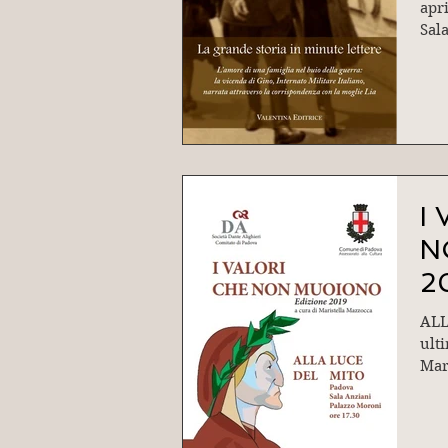
apri
Sal
della
Int
I
N
2
ALL
ult
Mar
dell
il n