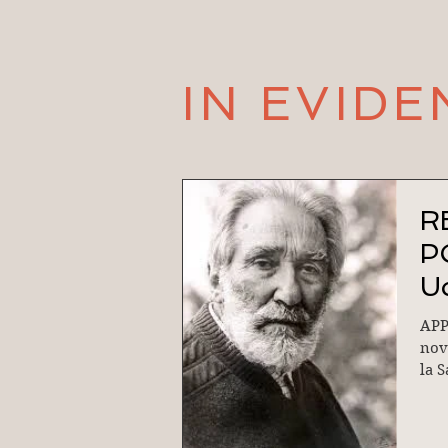
IN EVIDE
R
PO
Uo
APP
nov
la 
Mor
PAD