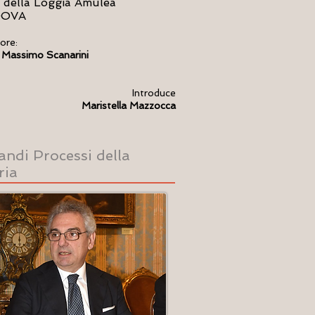
 della Loggia Amulea
DOVA
ore:
 Massimo Scanarini
Introduce
Maristella Mazzocca
randi Processi della
ria