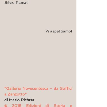
Silvio Ramat
Vi aspettiamo!
"Galleria Novecentesca - da Soffici 
a Zanzotto" 
di Mario Richter
© 2018 Edizioni di Storia e 