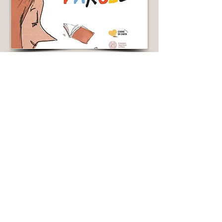
"Il volo della Poesia
"
3 ottobre ore 16:00
Sala Rossini del Caffé Pedrocchi
PADOVA
I
nterverranno
Marina Agostinacchio, Tomaso
Pieragnolo e David Rondoni
4 ottobre ore 17:00
Sala de Consiglio Palazzo S. Stefano
PADOVA
I
nterverranno