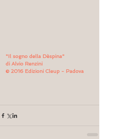
"Il sogno della Dèspina" 
di Alvio Renzini
© 2016 Edizioni Cleup - Padova